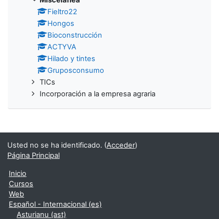
Fieltro22
Hongos
Bioconstrucción
ACTYVA
Hilado y tintes
Gruposconsumo
TICs
Incorporación a la empresa agraria
Usted no se ha identificado. (
Acceder
)
Página Principal
Inicio
Cursos
Web
Español - Internacional ‎(es)‎
Asturianu ‎(ast)‎