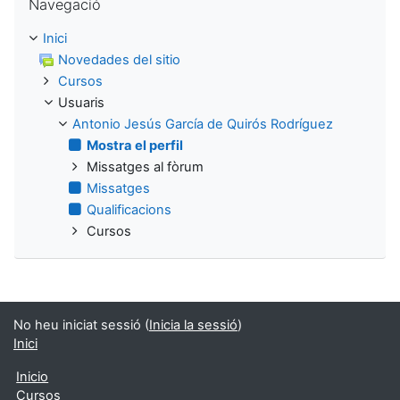
Navegació
Inici
Novedades del sitio
Cursos
Usuaris
Antonio Jesús García de Quirós Rodríguez
Mostra el perfil
Missatges al fòrum
Missatges
Qualificacions
Cursos
No heu iniciat sessió (
Inicia la sessió
)
Inici
Inicio
Cursos