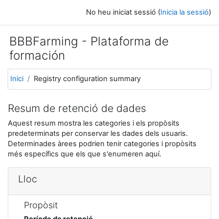
Ves al contingut principal
No heu iniciat sessió (
Inicia la sessió
)
BBBFarming - Plataforma de
formación
Inici
Registry configuration summary
Resum de retenció de dades
Aquest resum mostra les categories i els propòsits
predeterminats per conservar les dades dels usuaris.
Determinades àrees podrien tenir categories i propòsits
més específics que els que s'enumeren aquí.
Lloc
Propòsit
Període de retenció