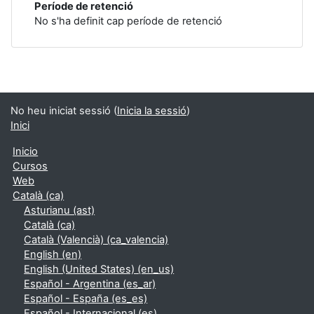
Període de retenció
No s'ha definit cap període de retenció
No heu iniciat sessió (
Inicia la sessió
)
Inici
Inicio
Cursos
Web
Català ‎(ca)‎
Asturianu ‎(ast)‎
Català ‎(ca)‎
Català (Valencià) ‎(ca_valencia)‎
English ‎(en)‎
English (United States) ‎(en_us)‎
Español - Argentina ‎(es_ar)‎
Español - España ‎(es_es)‎
Español - Internacional ‎(es)‎