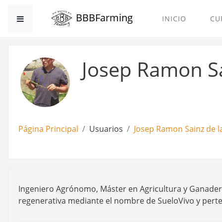
Salta al contenido principal
BBBFarming
Panel lateral
INICIO
CU
Josep Ramon Sa
Página Principal
Usuarios
Josep Ramon Sainz de l
Ingeniero Agrónomo, Máster en Agricultura y Ganaderí
regenerativa mediante el nombre de SueloVivo y pert