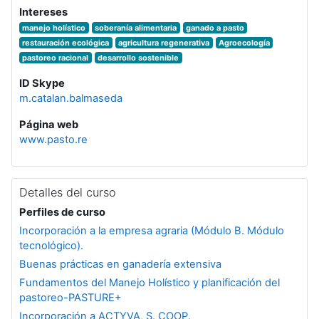
Intereses
manejo holístico
soberanía alimentaria
ganado a pasto
restauración ecológica
agricultura regenerativa
Agroecología
pastoreo racional
desarrollo sostenible
ID Skype
m.catalan.balmaseda
Página web
www.pasto.re
Detalles del curso
Perfiles de curso
Incorporación a la empresa agraria (Módulo B. Módulo
tecnológico).
Buenas prácticas en ganadería extensiva
Fundamentos del Manejo Holístico y planificación del
pastoreo-PASTURE+
Incorporación a ACTYVA, S. COOP.