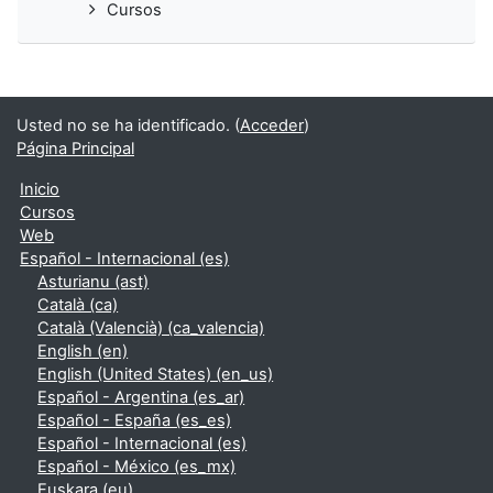
Cursos
Usted no se ha identificado. (
Acceder
)
Página Principal
Inicio
Cursos
Web
Español - Internacional ‎(es)‎
Asturianu ‎(ast)‎
Català ‎(ca)‎
Català (Valencià) ‎(ca_valencia)‎
English ‎(en)‎
English (United States) ‎(en_us)‎
Español - Argentina ‎(es_ar)‎
Español - España ‎(es_es)‎
Español - Internacional ‎(es)‎
Español - México ‎(es_mx)‎
Euskara ‎(eu)‎