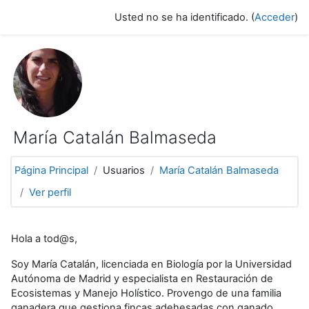
Salta al contenido principal
Usted no se ha identificado. (
Acceder
)
María Catalán Balmaseda
Página Principal
Usuarios
María Catalán Balmaseda
Ver perfil
Hola a tod@s,
Soy María Catalán, licenciada en Biología por la Universidad
Autónoma de Madrid y especialista en Restauración de
Ecosistemas y Manejo Holístico. Provengo de una familia
ganadera que gestiona fincas adehesadas con ganado