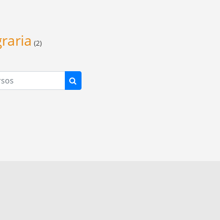
raria
(2)
os
Buscar cursos